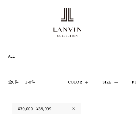
ALL
全0件
1-0件
COLOR
SIZE
P
¥30,000 - ¥39,999
×