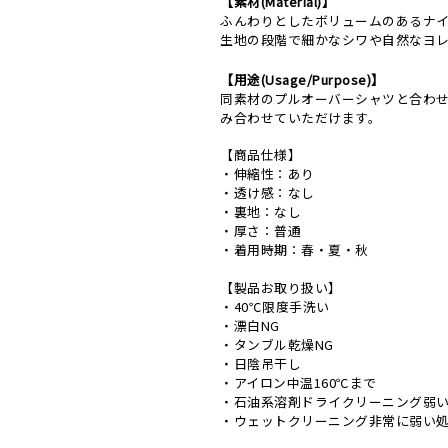
【素材(Material)】
ふんわりとしたボリュームのあるナ
生地の段階で細かなシワや自然なヨ
【用途(Usage/Purpose)】
同素材のプルオーバーシャツと合わ
み合わせていただけます。
【商品仕様】
・伸縮性：あり
・透け感：なし
・裏地：なし
・厚さ：普通
・着用時期：春・夏・秋
【製品お取り扱い】
・40℃限度手洗い
・漂白NG
・タンブル乾燥NG
・日陰吊干し
・アイロン中温160℃まで
・石油系溶剤ドライクリーニング弱
・ウェットクリーニング非常に弱い