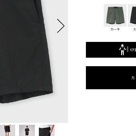
カーキ
17
カ