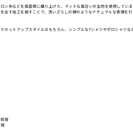
イロン糸などを高密度に織り上げた、マットな風合いの生地を使用していま
レを出す加工を施すことで、洗いざらしの綿のようなナチュラルな表情を引
せたセットアップスタイルはもちろん、シンプルなTシャツやポロシャツな
い処理
処理