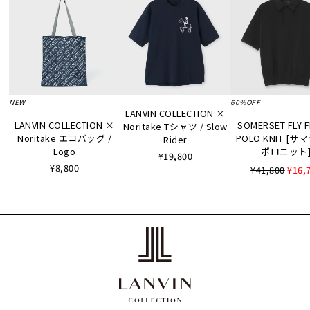
NEW
60%OFF
LANVIN COLLECTION ×
LANVIN COLLECTION ×
SOMERSET FLY 
Noritake Tシャツ / Slow
Noritake エコバッグ /
POLO KNIT [
Rider
Logo
ポロニット
¥19,800
¥8,800
¥41,800
¥16,