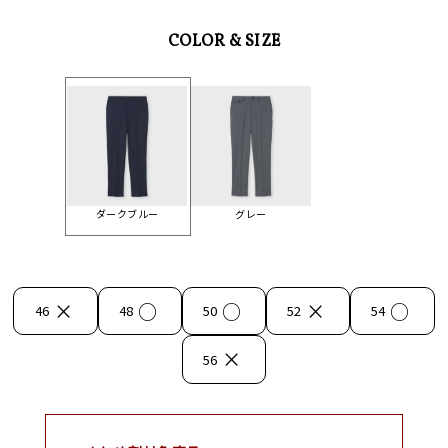
COLOR & SIZE
ダークブルー
グレー
×
○
○
×
○
46
48
50
52
54
×
56