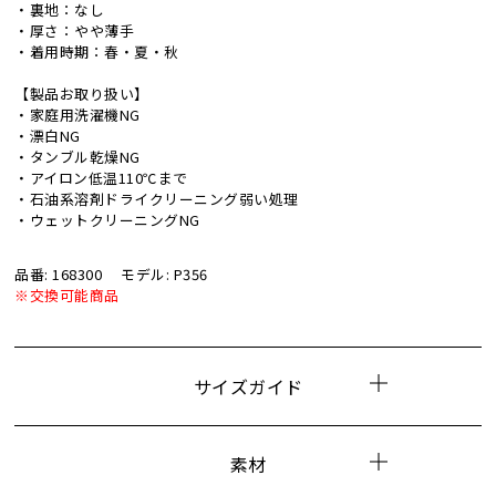
・裏地：なし
・厚さ：やや薄手
・着用時期：春・夏・秋
【製品お取り扱い】
・家庭用洗濯機NG
・漂白NG
・タンブル乾燥NG
・アイロン低温110℃まで
・石油系溶剤ドライクリーニング弱い処理
・ウェットクリーニングNG
品番: 168300
モデル: P356
※交換可能商品
サイズガイド
素材