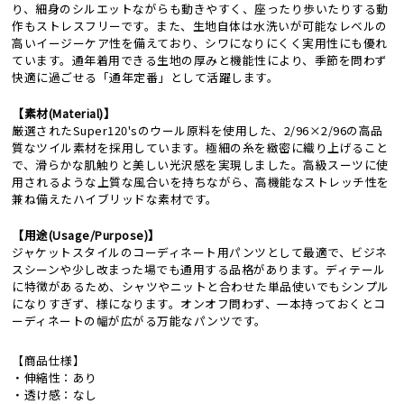
り、細身のシルエットながらも動きやすく、座ったり歩いたりする動
作もストレスフリーです。また、生地自体は水洗いが可能なレベルの
高いイージーケア性を備えており、シワになりにくく実用性にも優れ
ています。通年着用できる生地の厚みと機能性により、季節を問わず
快適に過ごせる「通年定番」として活躍します。
【素材(Material)】
厳選されたSuper120'sのウール原料を使用した、2/96×2/96の高品
質なツイル素材を採用しています。極細の糸を緻密に織り上げること
で、滑らかな肌触りと美しい光沢感を実現しました。高級スーツに使
用されるような上質な風合いを持ちながら、高機能なストレッチ性を
兼ね備えたハイブリッドな素材です。
【用途(Usage/Purpose)】
ジャケットスタイルのコーディネート用パンツとして最適で、ビジネ
スシーンや少し改まった場でも通用する品格があります。ディテール
に特徴があるため、シャツやニットと合わせた単品使いでもシンプル
になりすぎず、様になります。オンオフ問わず、一本持っておくとコ
ーディネートの幅が広がる万能なパンツです。
【商品仕様】
・伸縮性：あり
・透け感：なし