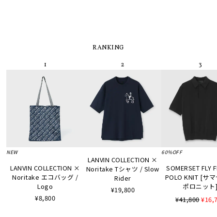
RANKING
NEW
60%OFF
LANVIN COLLECTION ×
LANVIN COLLECTION ×
SOMERSET FLY 
Noritake Tシャツ / Slow
Noritake エコバッグ /
POLO KNIT [
Rider
Logo
ポロニット
¥19,800
¥8,800
¥41,800
¥16,