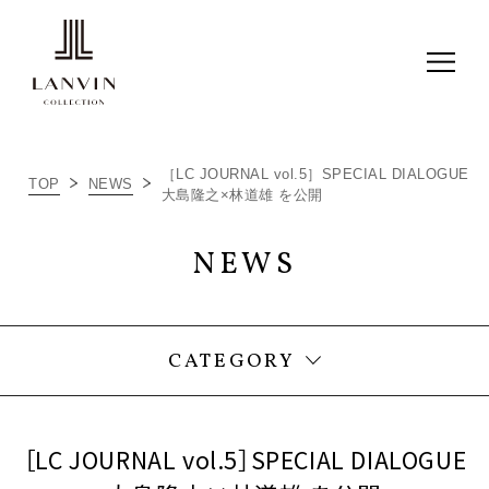
［LC JOURNAL vol.5］SPECIAL DIALOGUE
TOP
NEWS
大島隆之×林道雄 を公開
ALL
NEWS
ITEM RECOMMEND
NEWS
CATEGORY
［LC JOURNAL vol.5］SPECIAL DIALOGUE