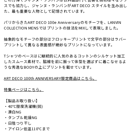
スでも協力し、ジャンヌ・ランバンがART DECO スタイルを生み出し
た、最も重要な人物として記憶されています。
パリからきたART DECO 100e Anniversaryのモチーフを、LANVIN
COLLECTION MENSではプリントの技法をMIXして表現しました。
抽象的なモチーフの部分はフロッキープリントで文字の部分はラバー
プリントして異なる表面感が絶妙なプリントになっています。
Tシャツのベースはに継続的に人気のあるコットンのシルケット加工
したスムース素材で、脇線を前に振って体型を選ばずに着こなせるよ
うな秀逸なBODYの上にプリントを載せています。
ART DECO 100th ANNIVERSARY限定商品はこちら。
特集ページはこちら。
【製品お取り扱い】
・40℃限度洗濯機(弱)
・漂白NG
・タンブル乾燥NG
・日陰つり干し
・アイロン低温110℃まで