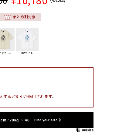
¥10,780
00
まとめ割対象
イボリー
ホワイト
入すると割引が適用されます。
3cm / 70kg
46
Find your size