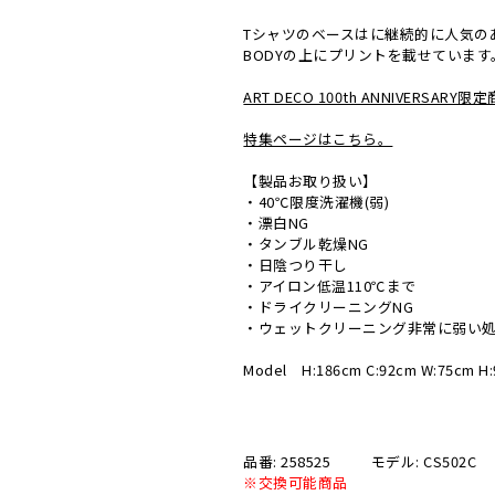
Tシャツのベースはに継続的に人気の
BODYの上にプリントを載せています
ART DECO 100th ANNIVERSAR
特集ページはこちら。
【製品お取り扱い】
・40℃限度洗濯機(弱)
・漂白NG
・タンブル乾燥NG
・日陰つり干し
・アイロン低温110℃まで
・ドライクリーニングNG
・ウェットクリーニング非常に弱い
Model H:186cm C:92cm W:75cm H:
品番: 258525
モデル: CS502C
※交換可能商品