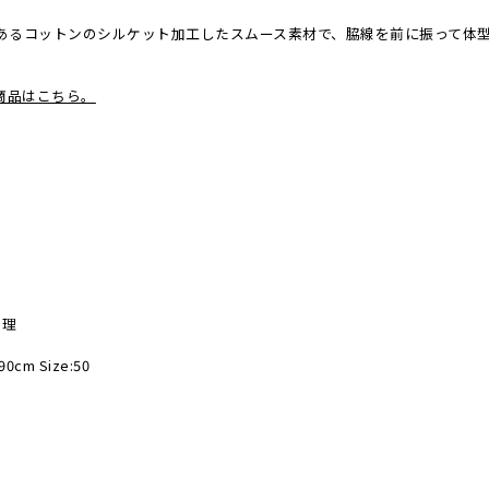
あるコットンのシルケット加工したスムース素材で、脇線を前に振って体
。
Y限定商品はこちら。
処理
90cm Size:50