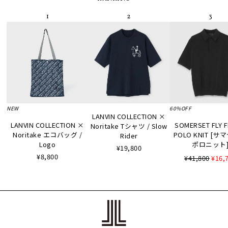
NEW
60%OFF
LANVIN COLLECTION ×
LANVIN COLLECTION ×
SOMERSET FLY 
Noritake Tシャツ / Slow
Noritake エコバッグ /
POLO KNIT [
Rider
Logo
ポロニット
¥19,800
¥8,800
¥41,800
¥16,