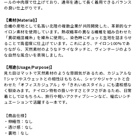
ールの中肉厚で仕上げており、通年を通して長く着用できるバランス
の良い仕上がりです。
【素材(Material)】
合繊の産地として名高い北陸の複数企業が共同開発した、革新的なナ
イロン素材を使用しています。熱収縮率の異なる繊維を組み合わせた
「異収縮混繊糸」を緯糸に使用し、染色時にギュッと生地を詰まらせ
ることで高密度に仕上げています。これにより、ナイロン100%であ
りながら、天然素材のようなドライなタッチと、ヴィンテージのよう
な自然な風合いを表現しました。
【用途(Usage/Purpose)】
見た目はマットで天然素材のような雰囲気があるため、カジュアルな
Tシャツやスウェットとの相性はもちろん、シャツやジャケットと合
わせた「オフィスカジュアル」や「きれいめスタイル」にも違和感な
く馴染みます。ナイロン特有の扱いやすさとタフさがあるため、日常
着としてはもちろん、旅行や軽いアクティブシーンなど、幅広いシチ
ュエーションで活躍する一本です。
【商品仕様】
・伸縮性：なし
・透け感：なし
・裏地：なし