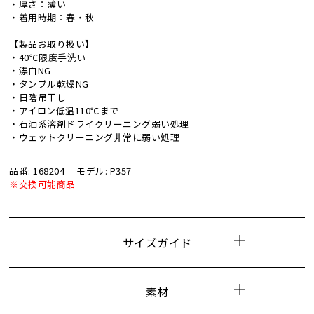
・厚さ：薄い
・着用時期：春・秋
【製品お取り扱い】
・40℃限度手洗い
・漂白NG
・タンブル乾燥NG
・日陰吊干し
・アイロン低温110℃まで
・石油系溶剤ドライクリーニング弱い処理
・ウェットクリーニング非常に弱い処理
品番: 168204
モデル: P357
※交換可能商品
サイズガイド
素材