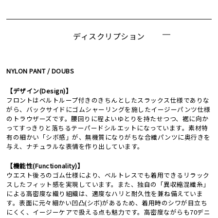
ディスクリプション
NYLON PANT / DOUBS
【デザイン(Design)】
フロントはベルトループ付きのきちんとしたスラックス仕様でありな
がら、バックサイドにゴムシャーリングを施したイージーパンツ仕様
のトラウザーズです。腰回りに程よいゆとりを持たせつつ、裾に向か
ってすっきりと落ちるテーパードシルエットになっています。素材特
有の細かい「シボ感」が、無機質になりがちな合繊パンツに奥行きを
与え、ナチュラルな表情を作り出しています。
【機能性(Functionality)】
ウエスト後ろのゴム仕様により、ベルトレスでも着用できるリラック
スしたフィット感を実現しています。また、独自の「異収縮混繊糸」
による高密度な織り組織は、適度なハリと耐久性を兼ね備えていま
す。表面に元々細かい凹凸(シボ)があるため、着用時のシワが目立ち
にくく、イージーケアで扱える点も魅力です。高密度ながらも70デニ