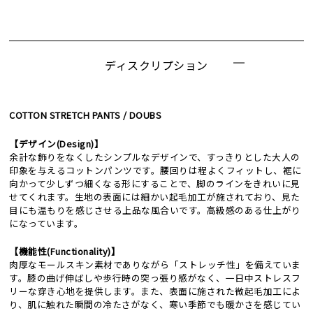
ディスクリプション
COTTON STRETCH PANTS / DOUBS
【デザイン(Design)】
余計な飾りをなくしたシンプルなデザインで、すっきりとした大人の
印象を与えるコットンパンツです。腰回りは程よくフィットし、裾に
向かって少しずつ細くなる形にすることで、脚のラインをきれいに見
せてくれます。生地の表面には細かい起毛加工が施されており、見た
目にも温もりを感じさせる上品な風合いです。高級感のある仕上がり
になっています。
【機能性(Functionality)】
肉厚なモールスキン素材でありながら「ストレッチ性」を備えていま
す。膝の曲げ伸ばしや歩行時の突っ張り感がなく、一日中ストレスフ
リーな穿き心地を提供します。また、表面に施された微起毛加工によ
り、肌に触れた瞬間の冷たさがなく、寒い季節でも暖かさを感じてい