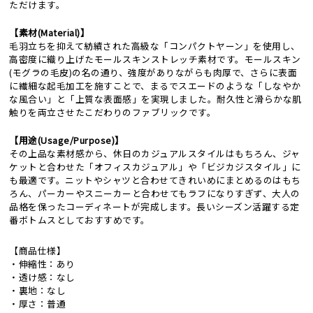
ただけます。
【素材(Material)】
毛羽立ちを抑えて紡績された高級な「コンパクトヤーン」を使用し、
高密度に織り上げたモールスキンストレッチ素材です。モールスキン
(モグラの毛皮)の名の通り、強度がありながらも肉厚で、さらに表面
に繊細な起毛加工を施すことで、まるでスエードのような「しなやか
な風合い」と「上質な表面感」を実現しました。耐久性と滑らかな肌
触りを両立させたこだわりのファブリックです。
【用途(Usage/Purpose)】
その上品な素材感から、休日のカジュアルスタイルはもちろん、ジャ
ケットと合わせた「オフィスカジュアル」や「ビジカジスタイル」に
も最適です。ニットやシャツと合わせてきれいめにまとめるのはもち
ろん、パーカーやスニーカーと合わせてもラフになりすぎず、大人の
品格を保ったコーディネートが完成します。長いシーズン活躍する定
番ボトムスとしておすすめです。
【商品仕様】
・伸縮性：あり
・透け感：なし
・裏地：なし
・厚さ：普通