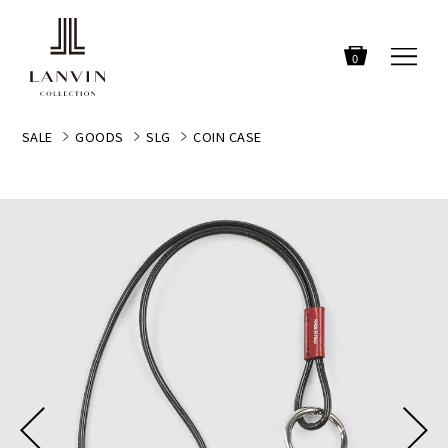
0
SALE
GOODS
SLG
COIN CASE