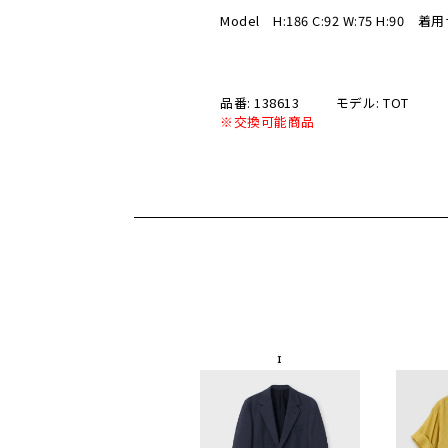
Model H:186 C:92 W:75 H:90 
品番: 138613
モデル: TOT
※交換可能商品