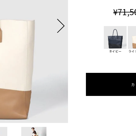
¥71,5
ネイビー
ライ
カ