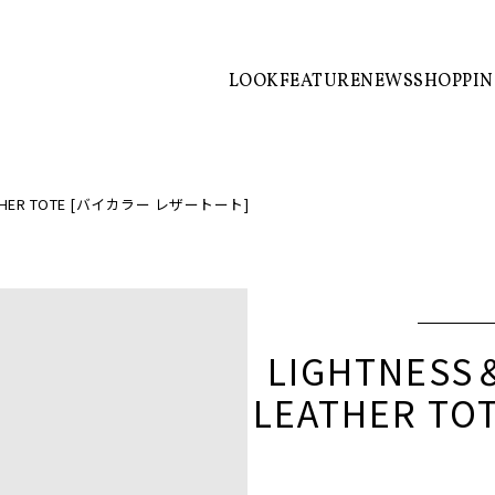
LOOK
FEATURE
NEWS
SHOPPI
EATHER TOTE [バイカラー レザートート]
LIGHTNESS
LEATHER T