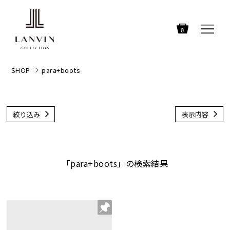
0
SHOP
para+boots
絞り込み
表示内容
「para+boots」の検索結果