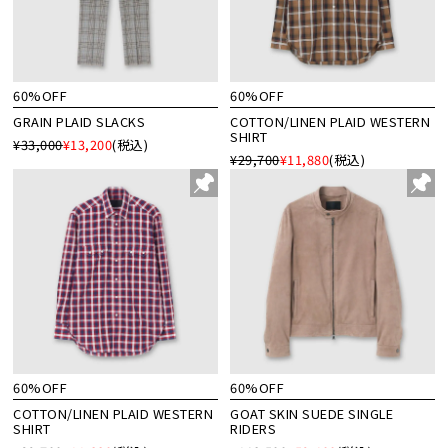
60%OFF
60%OFF
GRAIN PLAID SLACKS
COTTON/LINEN PLAID WESTERN
SHIRT
¥33,000
¥13,200
(税込)
¥29,700
¥11,880
(税込)
60%OFF
60%OFF
COTTON/LINEN PLAID WESTERN
GOAT SKIN SUEDE SINGLE
SHIRT
RIDERS