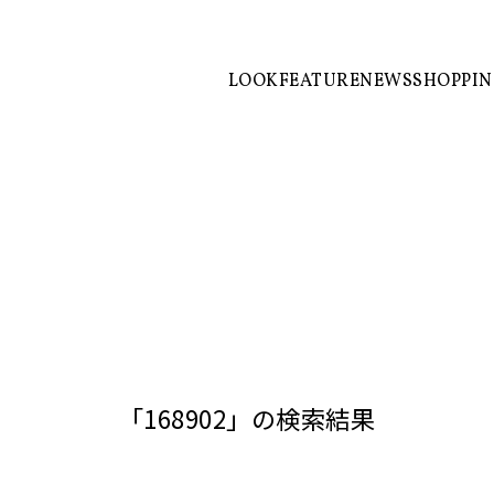
LOOK
FEATURE
NEWS
SHOPPI
「168902」の検索結果