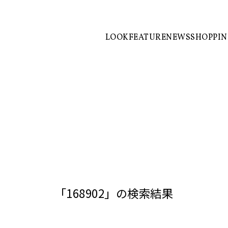
LOOK
FEATURE
NEWS
SHOPPI
「168902」の検索結果