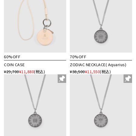
60%OFF
70%OFF
COIN CASE
ZODIAC NECKLACE( Aquarius)
¥29,700
¥11,880
(税込)
¥38,500
¥11,550
(税込)