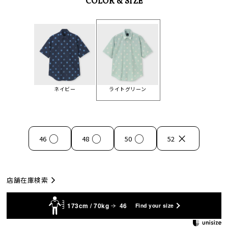
COLOR & SIZE
ネイビー
ライトグリーン
○
○
○
×
46
48
50
52
店舗在庫検索
173cm / 70kg
46
Find your size