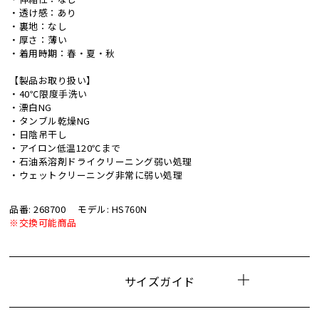
・透け感：あり
・裏地：なし
・厚さ：薄い
・着用時期：春・夏・秋
【製品お取り扱い】
・40℃限度手洗い
・漂白NG
・タンブル乾燥NG
・日陰吊干し
・アイロン低温120℃まで
・石油系溶剤ドライクリーニング弱い処理
・ウェットクリーニング非常に弱い処理
品番: 268700
モデル: HS760N
※交換可能商品
サイズガイド