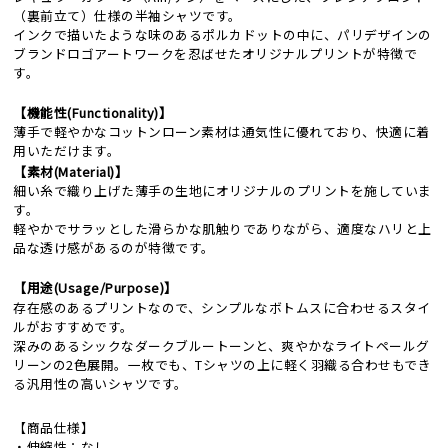
（裏前立て）仕様の半袖シャツです。
インクで描いたような味のあるポルカドットの中に、パリデザインの
ブランドロゴアートワークを忍ばせたオリジナルプリントが特徴で
す。
【機能性(Functionality)】
薄手で軽やかなコットンローン素材は通気性に優れており、快適に着
用いただけます。
【素材(Material)】
細い糸で織り上げた薄手の生地にオリジナルのプリントを施していま
す。
軽やかでサラッとした滑らかな肌触りでありながら、適度なハリと上
品な透け感があるのが特徴です。
【用途(Usage/Purpose)】
存在感のあるプリントなので、シンプルなボトムスに合わせるスタイ
ルがおすすめです。
深みのあるシックなダークブルートーンと、爽やかなライトペールグ
リーンの2色展開。一枚でも、Tシャツの上に軽く羽織る合わせもでき
る汎用性の高いシャツです。
【商品仕様】
・伸縮性：なし