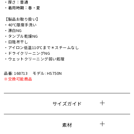
・厚さ：普通
・着用時期：春・夏
【製品お取り扱い】
・40℃限度手洗い
・漂白NG
・タンブル乾燥NG
・日陰吊干し
・アイロン低温110℃まで＊スチームなし
・ドライクリーニングNG
・ウェットクリーニング弱い処理
品番: 168713
モデル: HS750N
※交換可能商品
サイズガイド
素材