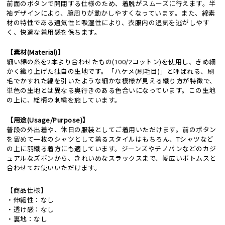
前面のボタンで開閉する仕様のため、着脱がスムーズに行えます。半
袖デザインにより、腕周りが動かしやすくなっています。また、綿素
材の特性である通気性と吸湿性により、衣服内の湿気を逃がしやす
く、快適な着用感を保ちます。
【素材(Material)】
細い綿の糸を2本より合わせたもの(100/2コットン)を使用し、きめ細
かく織り上げた独自の生地です。「ハケメ(刷毛目)」と呼ばれる、刷
毛でかすれた線を引いたような細かな模様が見える織り方が特徴で、
単色の生地とは異なる奥行きのある色合いになっています。この生地
の上に、総柄の刺繍を施しています。
【用途(Usage/Purpose)】
普段の外出着や、休日の服装としてご着用いただけます。前のボタン
を留めて一枚のシャツとして着るスタイルはもちろん、Tシャツなど
の上に羽織る着方にも適しています。ジーンズやチノパンなどのカジ
ュアルなズボンから、きれいめなスラックスまで、幅広いボトムスと
合わせてお使いいただけます。
【商品仕様】
・伸縮性：なし
・透け感：なし
・裏地：なし