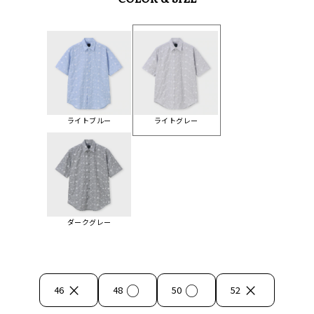
COLOR & SIZE
ライトブルー
ライトグレー
ダークグレー
×
○
○
×
46
48
50
52