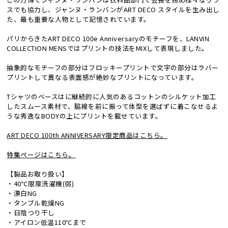
スでも協力し、ジャンヌ・ランバンがART DECO スタイルを生み出し
た、最も重要な人物として記憶されています。
パリからきたART DECO 100e Anniversaryのモチーフを、LANVIN
COLLECTION MENSではプリントの技法をMIXして表現しました。
抽象的なモチーフの部分はフロッキープリントで文字の部分はラバー
プリントして異なる表面感が絶妙なプリントになっています。
Tシャツのベースはに継続的に人気のあるコットンのシルケット加工
したスムース素材で、脇線を前に振って体型を選ばずに着こなせるよ
うな秀逸なBODYの上にプリントを載せています。
ART DECO 100th ANNIVERSARY限定商品はこちら。
特集ページはこちら。
【製品お取り扱い】
・40℃限度洗濯機(弱)
・漂白NG
・タンブル乾燥NG
・日陰つり干し
・アイロン低温110℃まで