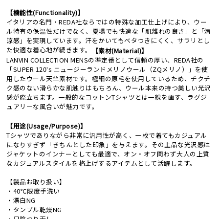
【機能性(Functionality)】
イタリアの名門・REDA社ならではの特殊な加工仕上げにより、ウー
ル特有の保温性だけでなく、夏場でも快適な「肌離れの良さ」と「清
涼感」を実現しています。汗をかいてもベタつきにくく、サラリとし
た快適な着心地が続きます。
【素材(Material)】
LANVIN COLLECTION MENSの準定番として信頼の厚い、REDA社の
「SUPER 120's ニュージーランドメリノウール（ZQメリノ）」を使
用したウール天竺素材です。極細の原毛を使用しているため、チクチ
ク感のない滑らかな肌触りはもちろん、ウール本来の持つ美しい光沢
感が際立ちます。一般的なコットンTシャツとは一線を画す、ラグジ
ュアリーな風合いが魅力です。
【用途(Usage/Purpose)】
Tシャツでありながら非常に汎用性が高く、一枚で着てもカジュアル
になりすぎず「きちんとした印象」を与えます。その上品な光沢感は
ジャケットのインナーとしても最適で、オン・オフ問わず大人の上質
なカジュアルスタイルを格上げするアイテムとして活躍します。
【製品お取り扱い】
・40℃限度手洗い
・漂白NG
・タンブル乾燥NG
・日陰つり干し