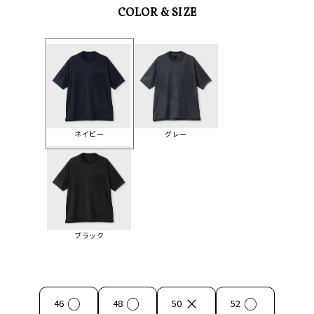
COLOR & SIZE
ネイビー
グレー
ブラック
○
○
×
○
46
48
50
52