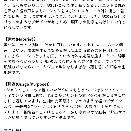
く、安心感があります。裾に向かって少し細くなるシルエットと丸み
を帯びた裾の形により、Tシャツをズボンやスカートの外に出して着
た際にも、だぼつかずすっきりとまとまります。また、裾の両脇にス
リットのようなデザインがあるため、腰回りの動きを妨げにくい作り
になっています。
【素材(Material)】
素材はコットン(綿)100％を使用しています。生地には「スムース編
み」という、表面が平らでなめらかに仕上がる編み方を採用していま
す。さらに「シルケット加工」という特殊な処理を施すことで、綿素
材でありながらシルク(絹)のような控えめな光沢を持たせています。
肌触りがなめらかで、カジュアルになりすぎない落ち着いた印象の生
地感です。
【用途(Usage/Purpose)】
Tシャツとして一枚で着ていただくのはもちろん、ジャケットやカー
ディガンの内側に着て、隙間からプリントの文字をのぞかせる着こな
しにも適しています。生地の光沢感やシャツのような裾のデザインに
より、一般的なTシャツよりも「きちんと感」のある仕上がりになっ
ています。普段着としてはもちろん、少しきれいめな服装でお出かけ
したい場面でも使いやすいアイテムです。
商品仕様】