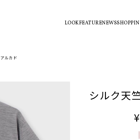
LOOK
FEATURE
NEWS
SHOPPI
/ アルカド
シルク天竺
¥