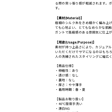
る際の突っ張り感が軽減されます。
す。
【素材(Material)】
極細のシルク糸をきめ細かく編み上げ
ても心地よい、とてもなめらかな肌触
ガントで高級感のある雰囲気に仕上
【用途(Usage/Purpose)】
素材が持つ上品さにより、カジュア
いただくだけでサマになるのはもち
人の洗練されたスタイリングに幅広
【商品仕様】
・伸縮性：あり
・透け感：なし
・裏地：なし
・厚さ：やや薄手
・着用時期：春・夏
【製品お取り扱い】
・40℃限度手洗い
・漂白NG