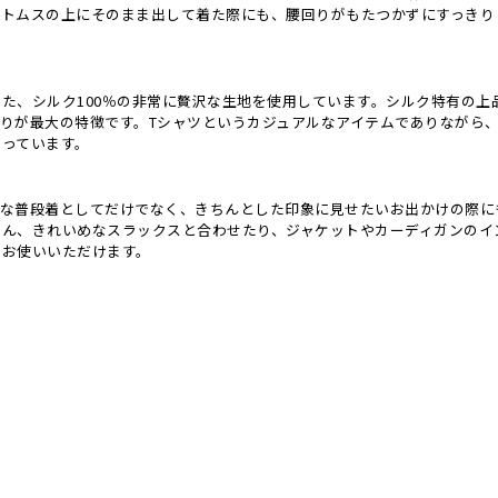
ボトムスの上にそのまま出して着た際にも、腰回りがもたつかずにすっきり
た、シルク100％の非常に贅沢な生地を使用しています。シルク特有の上
りが最大の特徴です。Tシャツというカジュアルなアイテムでありながら
がっています。
ルな普段着としてだけでなく、きちんとした印象に見せたいお出かけの際に
ろん、きれいめなスラックスと合わせたり、ジャケットやカーディガンのイ
くお使いいただけます。