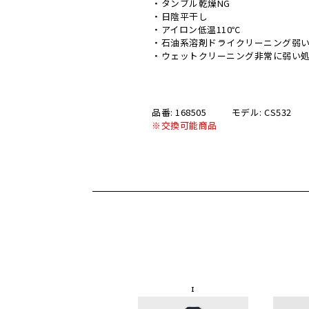
・タンブル乾燥NG
・日陰平干し
・アイロン低温110℃
・石油系溶剤ドライクリーニング弱
・ウェットクリーニング非常に弱い
品番: 168505
モデル: CS532
※交換可能商品