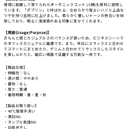
環境に配慮して育てられたオーガニックコットン(綿)を原料に使用し
ています。「ポプリン」と呼ばれる、なめらかで程よいハリと上品な
ツヤを持つ生地に仕上げました。柔らかく優しいトーンの色合いを採
用しており、明るく清潔感のある印象に見せてくれます。
【用途(Usage/Purpose)】
きちんと感とカジュアルさのバランスが良いため、ビジネスシーンで
のオフィスカジュアルに最適です。また、休日にスラックスと合わせ
てスマートにまとめたり、デニムと合わせてリラックスしたスタイル
を楽しんだりと、幅広い場面で活躍する万能な一枚です。
【商品仕様】
・伸縮性：なし
・透け感：ややあり
・裏地：なし
・厚さ：普通
・着用時期：春・夏・秋
【製品お取り扱い】
・40℃限度手洗い
・漂白NG
・タンブル乾燥NG
・日陰吊干し