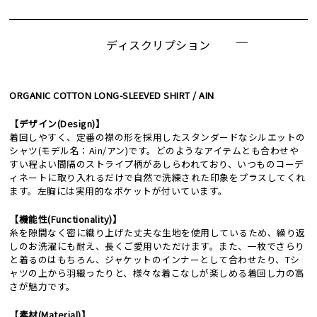
ディスクリプション
ORGANIC COTTON LONG-SLEEVED SHIRT / AIN
【デザイン(Design)】
着回しやすく、定番の襟の形を採用したスタンダードなシルエットの
シャツ(モデル名：Ain/アン)です。どのようなアイテムとも合わせや
すい程よい間隔のストライプ柄があしらわれており、いつものコーデ
ィネートに取り入れるだけで自然で洗練された印象をプラスしてくれ
ます。左胸には実用的なポケットが付いています。
【機能性(Functionality)】
糸を隙間なく密に織り上げた丈夫な生地を使用しているため、繰り返
しのお洗濯にも耐え、長くご愛用いただけます。また、一枚でさらり
と着るのはもちろん、ジャケットのインナーとして合わせたり、Tシ
ャツの上から羽織ったりと、様々な着こなしが楽しめる着回し力の高
さが魅力です。
【素材(Material)】