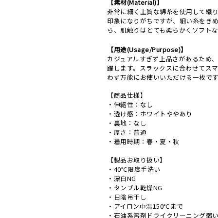
【素材(Material)】
非常に細く上質な綿糸を使用して織
印象になりがちですが、細い糸をき
ら、肌触りはとても柔らかくソフト
【用途(Usage/Purpose)】
カジュアルすぎず上品さがあるため、
躍します。スラックスに合わせてス
わず万能にお使いいただける一枚で
【商品仕様】
・伸縮性：なし
・透け感：ホワイトややあり
・裏地：なし
・厚さ：普通
・着用時期：春・夏・秋
【製品お取り扱い】
・40℃限度手洗い
・漂白NG
・タンブル乾燥NG
・日陰吊干し
・アイロン中温150℃まで
・石油系溶剤ドライクリーニング弱