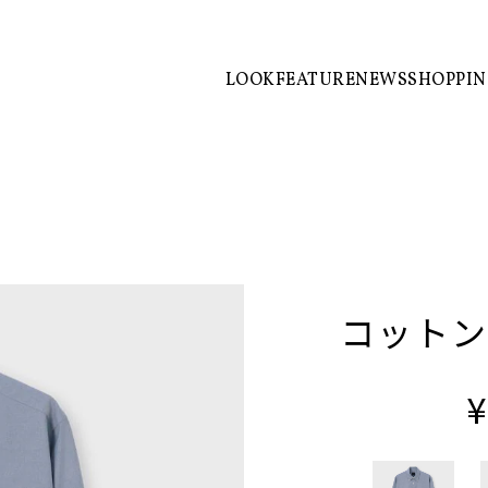
LOOK
FEATURE
NEWS
SHOPPI
コットン
¥