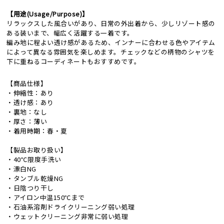
【用途(Usage/Purpose)】
リラックスした風合いがあり、日常の外出着から、少しリゾート感の
ある装いまで、幅広く活躍する一着です。
編み地に程よい透け感があるため、インナーに合わせる色やアイテム
によって異なる雰囲気を楽しめます。チェックなどの柄物のシャツを
下に重ねるコーディネートもおすすめです。
【商品仕様】
・伸縮性：あり
・透け感：あり
・裏地：なし
・厚さ：薄い
・着用時期：春・夏
【製品お取り扱い】
・40℃限度手洗い
・漂白NG
・タンブル乾燥NG
・日陰つり干し
・アイロン中温150℃まで
・石油系溶剤ドライクリーニング弱い処理
・ウェットクリーニング非常に弱い処理