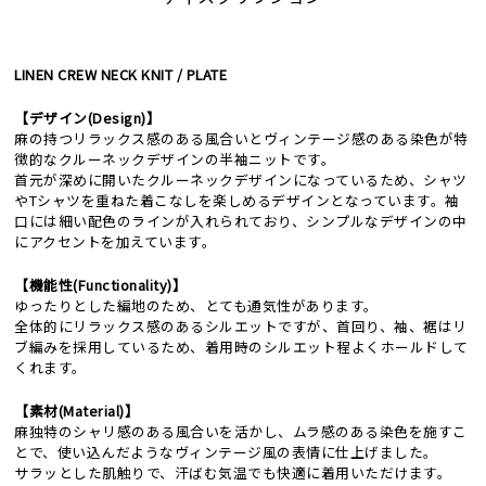
LINEN CREW NECK KNIT / PLATE
【デザイン(Design)】
麻の持つリラックス感のある風合いとヴィンテージ感のある染色が特
徴的なクルーネックデザインの半袖ニットです。
首元が深めに開いたクルーネックデザインになっているため、シャツ
やTシャツを重ねた着こなしを楽しめるデザインとなっています。袖
口には細い配色のラインが入れられており、シンプルなデザインの中
にアクセントを加えています。
【機能性(Functionality)】
ゆったりとした編地のため、とても通気性があります。
全体的にリラックス感のあるシルエットですが、首回り、袖、裾はリ
ブ編みを採用しているため、着用時のシルエット程よくホールドして
くれます。
【素材(Material)】
麻独特のシャリ感のある風合いを活かし、ムラ感のある染色を施すこ
とで、使い込んだようなヴィンテージ風の表情に仕上げました。
サラッとした肌触りで、汗ばむ気温でも快適に着用いただけます。