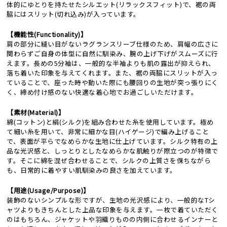
体的にゆとりを持たせたシルエット(リラックスフィット)で、裾の両
脇にはスリット(切れ込み)が入っています。
【機能性(Functionality)】
肩の部分に縫い目がないラグランスリーブ仕様のため、肩幅の広さに
関わらずご自身の体型に自然に馴染み、腕の上げ下げがスムーズに行
えます。長めの5分袖は、一般的な半袖よりも肌の露出が抑えられ、
落ち着いた印象を与えてくれます。また、裾の両脇にスリットが入っ
ていることで、座った時や動いた際にも腰回りの生地が突っ張りにく
く、締め付け感のない快適な着心地でお過ごしいただけます。
【素材(Material)】
綿(コットン)と絹(シルク)を組み合わせた糸を使用しています。極め
て細い糸を用いて、非常に細かな目(ハイゲージ)で編み上げること
で、表面が平らでなめらかな生地に仕上げています。シルク特有の上
品な光沢感と、しっとりとしたなめらかな肌触りが際立つのが特徴で
す。そこに綿を混ぜ合わせることで、シルクの上質さを保ちながら
も、日常的に着やすい肌馴染みの良さを加えています。
【用途(Usage/Purpose)】
装飾のないシンプルな形ですが、生地の光沢感により、一般的なTシ
ャツよりもきちんとした上品な印象を与えます。一枚で着ていただく
のはもちろん、ジャケットや羽織りものの内側に合わせるインナーと