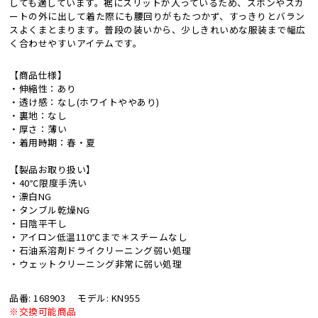
しても適しています。裾にスリットが入っているため、ズボンやスカ
ートの外に出して着た際にも腰回りがもたつかず、すっきりとバラン
スよくまとまります。普段の装いから、少しきれいめな服装まで幅広
く合わせやすいアイテムです。
【商品仕様】
・伸縮性：あり
・透け感：なし(ホワイトややあり)
・裏地：なし
・厚さ：薄い
・着用時期：春・夏
【製品お取り扱い】
・40℃限度手洗い
・漂白NG
・タンブル乾燥NG
・日陰平干し
・アイロン低温110℃まで＊スチームなし
・石油系溶剤ドライクリーニング弱い処理
・ウェットクリーニング非常に弱い処理
品番: 168903
モデル: KN955
※交換可能商品