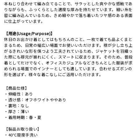
本ねじり合わせて編み立てることで、サラッとした爽やかな感触であ
りながらも、ふっくらとした適度な厚みを持たせています。細い糸を
密に編み込んでいるため、きめ細やかで落ち着いたツヤ感のある表面
に仕上がっています。
【用途(Usage/Purpose)】
休日のお出かけ着としてはもちろんのこと、一枚で着ても品よくまと
まるため、日常の幅広い場面でお使いいただけます。襟が少し立ち上
がるきれいな形を保つよう工夫されているため、ジャケットを羽織っ
た際にも襟元が崩れにくく、スマートに収まります。そのため、普段
着としてだけでなく、オフィスカジュアルなどきちんとした服装が求
められる場面でのインナーとしても適しています。合わせるズボンの
形を選ばず、様々な着こなしにご活用いただけます。
【商品仕様】
・伸縮性：あり
・透け感：オフホワイトややあり
・裏地：なし
・厚さ：薄い
・着用時期：春・夏
【製品お取り扱い】
・40℃限度手洗い