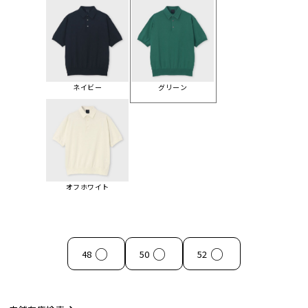
ネイビー
グリーン
オフホワイト
○
○
○
48
50
52