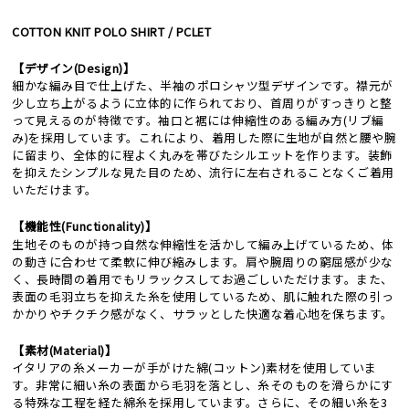
COTTON KNIT POLO SHIRT / PCLET
【デザイン(Design)】
細かな編み目で仕上げた、半袖のポロシャツ型デザインです。襟元が
少し立ち上がるように立体的に作られており、首周りがすっきりと整
って見えるのが特徴です。袖口と裾には伸縮性のある編み方(リブ編
み)を採用しています。これにより、着用した際に生地が自然と腰や腕
に留まり、全体的に程よく丸みを帯びたシルエットを作ります。装飾
を抑えたシンプルな見た目のため、流行に左右されることなくご着用
いただけます。
【機能性(Functionality)】
生地そのものが持つ自然な伸縮性を活かして編み上げているため、体
の動きに合わせて柔軟に伸び縮みします。肩や腕周りの窮屈感が少な
く、長時間の着用でもリラックスしてお過ごしいただけます。また、
表面の毛羽立ちを抑えた糸を使用しているため、肌に触れた際の引っ
かかりやチクチク感がなく、サラッとした快適な着心地を保ちます。
【素材(Material)】
イタリアの糸メーカーが手がけた綿(コットン)素材を使用していま
す。非常に細い糸の表面から毛羽を落とし、糸そのものを滑らかにす
る特殊な工程を経た綿糸を採用しています。さらに、その細い糸を3