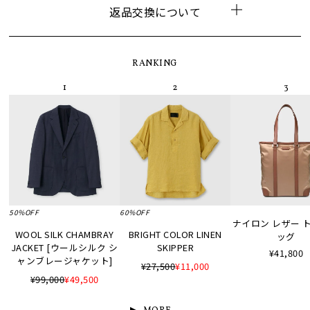
返品交換について
RANKING
50%OFF
60%OFF
ナイロン レザー 
WOOL SILK CHAMBRAY
BRIGHT COLOR LINEN
ッグ
JACKET [ウールシルク シ
SKIPPER
¥41,800
ャンブレージャケット]
¥27,500
¥11,000
¥99,000
¥49,500