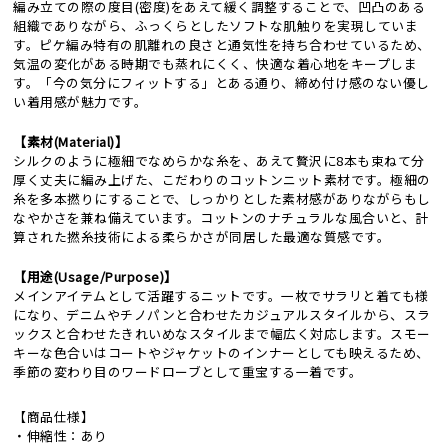
編み立ての際の度目(密度)をあえて緩く調整することで、凹凸のある
組織でありながら、ふっくらとしたソフトな肌触りを実現していま
す。ピケ編み特有の肌離れの良さと通気性を持ち合わせているため、
気温の変化がある時期でも蒸れにくく、快適な着心地をキープしま
す。「今の気分にフィットする」とある通り、締め付け感のない優し
い着用感が魅力です。
【素材(Material)】
シルクのように極細でなめらかな糸を、あえて贅沢に8本も束ねて分
厚く丈夫に編み上げた、こだわりのコットンニット素材です。極細の
糸を多本撚りにすることで、しっかりとした素材感がありながらもし
なやかさを兼ね備えています。コットンのナチュラルな風合いと、計
算された撚糸技術による柔らかさが同居した最適な質感です。
【用途(Usage/Purpose)】
メインアイテムとして活躍するニットです。一枚でサラリと着ても様
になり、デニムやチノパンと合わせたカジュアルスタイルから、スラ
ックスと合わせたきれいめなスタイルまで幅広く対応します。スモー
キーな色合いはコートやジャケットのインナーとしても映えるため、
季節の変わり目のワードローブとして重宝する一着です。
【商品仕様】
・伸縮性：あり