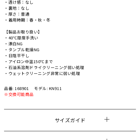
・透け感：なし
・裏地：なし
・厚さ：普通
・着用時期：春・秋・冬
【製品お取り扱い】
・40℃限度手洗い
・漂白NG
・タンブル乾燥NG
・日陰平干し
・アイロン中温150℃まで
・石油系溶剤ドライクリーニング弱い処理
・ウェットクリーニング非常に弱い処理
品番: 168901
モデル: KN911
※交換可能商品
サイズガイド