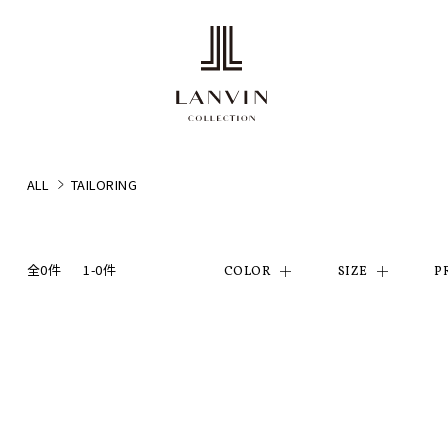
ALL
TAILORING
全0件
1-0件
COLOR
SIZE
P