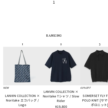
1
RANKING
NEW
60%OFF
LANVIN COLLECTION ×
LANVIN COLLECTION ×
SOMERSET FLY 
Noritake Tシャツ / Slow
Noritake エコバッグ /
POLO KNIT [
Rider
Logo
ポロニット
¥19,800