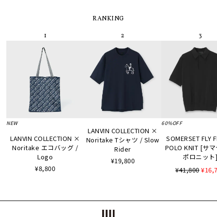
RANKING
NEW
60%OFF
LANVIN COLLECTION ×
LANVIN COLLECTION ×
SOMERSET FLY 
Noritake Tシャツ / Slow
Noritake エコバッグ /
POLO KNIT [
Rider
Logo
ポロニット
¥19,800
¥8,800
¥41,800
¥16,