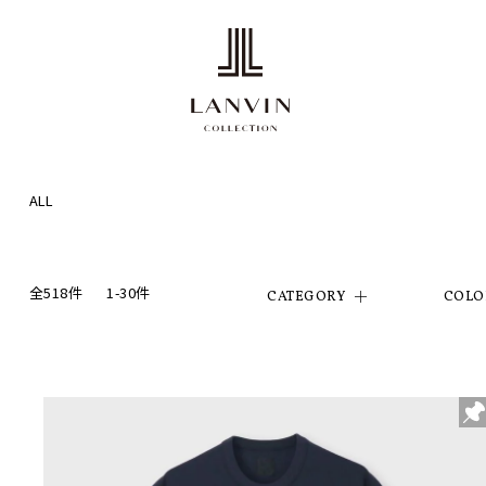
ALL
全518件
1-30件
CATEGORY
COLO