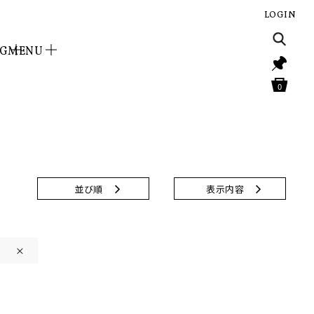
LOGIN
NG
MENU
0
並び順
表示内容
×