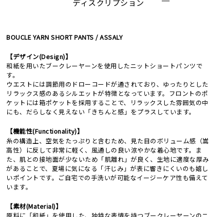
ディスクリプション
BOUCLE YARN SHORT PANTS / ASSALY
【デザイン(Design)】
和紙を用いたブークレーヤーンを使用したニットショートパンツで
す。
ウエストには調節用のドローコードが通されており、ゆったりとした
リラックス感のあるシルエットが特徴となっています。フロントのポ
ケットには箱ポケットを採用することで、リラックスした雰囲気の中
にも、だらしなく見えない「きちんと感」をプラスしています。
【機能性(Functionality)】
糸の構造上、空気をたっぷりと含むため、見た目のボリューム感（嵩
高性）に反して非常に軽く、風通しの良い涼やかな着心地です。ま
た、肌との接地面が少ないため「肌離れ」が良く、生地に適度な厚み
があることで、夏場に気になる「汗じみ」が表に響きにくいのも嬉し
いポイントです。ご自宅での手洗いが可能なイージーケア性も備えて
います。
【素材(Material)】
原料に「和紙」を使用した、独特な表情を持つブークレーヤーンのニ