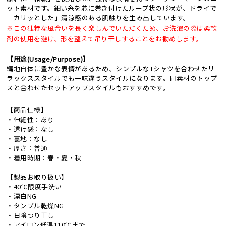
ット素材です。細い糸を芯に巻き付けたループ状の形状が、ドライで
「カリッとした」清涼感のある肌触りを生み出しています。
※この独特な風合いを長く楽しんでいただくため、お洗濯の際は柔軟
剤の使用を避け、形を整えて吊り干しすることをお勧めします。
【用途(Usage/Purpose)】
編地自体に豊かな表情があるため、シンプルなTシャツを合わせたリ
ラックススタイルでも一味違うスタイルになります。同素材のトップ
スと合わせたセットアップスタイルもおすすめです。
【商品仕様】
・伸縮性：あり
・透け感：なし
・裏地：なし
・厚さ：普通
・着用時期：春・夏・秋
【製品お取り扱い】
・40℃限度手洗い
・漂白NG
・タンブル乾燥NG
・日陰つり干し
・アイロン低温110℃まで