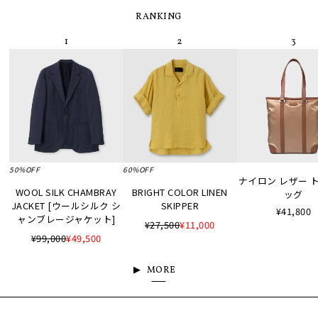
RANKING
50%OFF
60%OFF
ナイロン レザー 
WOOL SILK CHAMBRAY
BRIGHT COLOR LINEN
ッグ
JACKET [ウールシルク シ
SKIPPER
¥41,800
ャンブレージャケット]
¥27,500
¥11,000
¥99,000
¥49,500
MORE