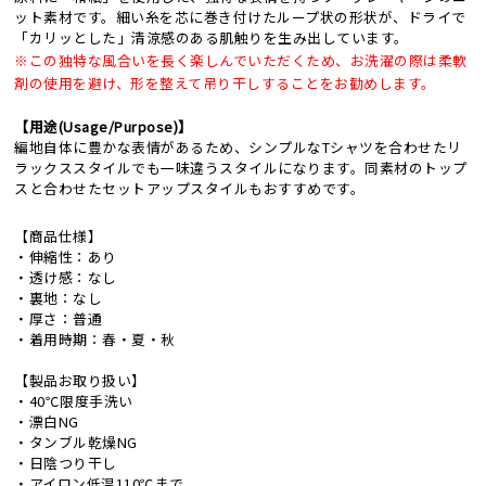
ット素材です。細い糸を芯に巻き付けたループ状の形状が、ドライで
「カリッとした」清涼感のある肌触りを生み出しています。
※この独特な風合いを長く楽しんでいただくため、お洗濯の際は柔軟
剤の使用を避け、形を整えて吊り干しすることをお勧めします。
【用途(Usage/Purpose)】
編地自体に豊かな表情があるため、シンプルなTシャツを合わせたリ
ラックススタイルでも一味違うスタイルになります。同素材のトップ
スと合わせたセットアップスタイルもおすすめです。
【商品仕様】
・伸縮性：あり
・透け感：なし
・裏地：なし
・厚さ：普通
・着用時期：春・夏・秋
【製品お取り扱い】
・40℃限度手洗い
・漂白NG
・タンブル乾燥NG
・日陰つり干し
・アイロン低温110℃まで