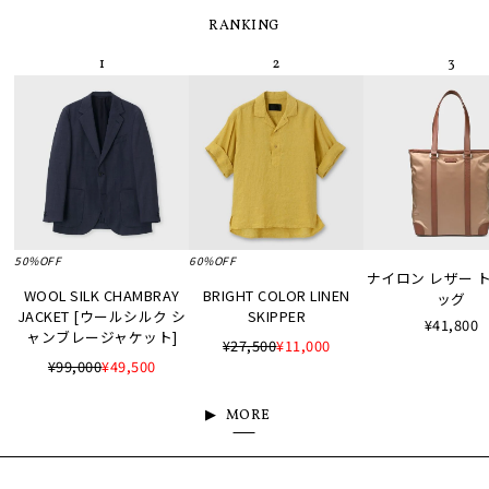
RANKING
50%OFF
60%OFF
ナイロン レザー 
WOOL SILK CHAMBRAY
BRIGHT COLOR LINEN
ッグ
JACKET [ウールシルク シ
SKIPPER
¥41,800
ャンブレージャケット]
¥27,500
¥11,000
¥99,000
¥49,500
MORE