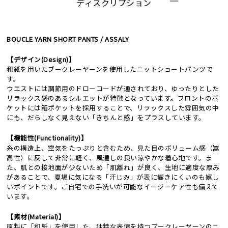
ディスクリプション
BOUCLE YARN SHORT PANTS / ASSALY
【デザイン(Design)】
和紙を用いたブークレーヤーンを使用したニットショートパンツで
す。
ウエストには調節用のドローコードが通されており、ゆったりとした
リラックス感のあるシルエットが特徴となっています。フロントのポ
ケットには箱ポケットを採用することで、リラックスした雰囲気の中
にも、だらしなく見えない「きちんと感」をプラスしています。
【機能性(Functionality)】
糸の構造上、空気をたっぷりと含むため、見た目のボリューム感（嵩
高性）に反して非常に軽く、風通しの良い涼やかな着心地です。ま
た、肌との接地面が少ないため「肌離れ」が良く、生地に適度な厚み
があることで、夏場に気になる「汗じみ」が表に響きにくいのも嬉し
いポイントです。ご自宅での手洗いが可能なイージーケア性も備えて
います。
【素材(Material)】
原料に「和紙」を使用した、独特な表情を持つブークレーヤーンのニ