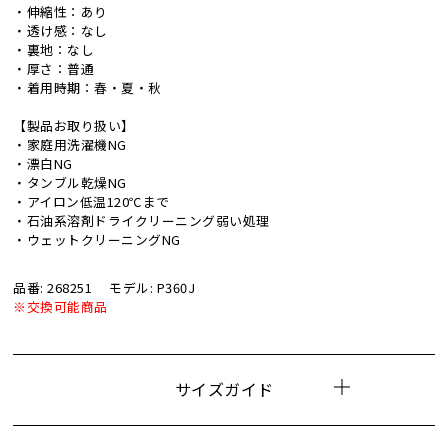
・伸縮性：あり
・透け感：なし
・裏地：なし
・厚さ：普通
・着用時期：春・夏・秋
【製品お取り扱い】
・家庭用洗濯機NG
・漂白NG
・タンブル乾燥NG
・アイロン低温120℃まで
・石油系溶剤ドライクリーニング弱い処理
・ウェットクリーニングNG
品番: 268251
モデル: P360J
※交換可能商品
サイズガイド