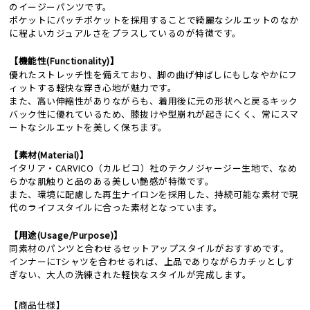
のイージーパンツです。
ポケットにパッチポケットを採用することで綺麗なシルエットのなか
に程よいカジュアルさをプラスしているのが特徴です。
【機能性(Functionality)】
優れたストレッチ性を備えており、脚の曲げ伸ばしにもしなやかにフ
ィットする軽快な穿き心地が魅力です。
また、高い伸縮性がありながらも、着用後に元の形状へと戻るキック
バック性に優れているため、膝抜けや型崩れが起きにくく、常にスマ
ートなシルエットを美しく保ちます。
【素材(Material)】
イタリア・CARVICO（カルビコ）社のテクノジャージー生地で、なめ
らかな肌触りと品のある美しい艶感が特徴です。
また、環境に配慮した再生ナイロンを採用した、持続可能な素材で現
代のライフスタイルに合った素材となっています。
【用途(Usage/Purpose)】
同素材のパンツと合わせるセットアップスタイルがおすすめです。
インナーにTシャツを合わせるれば、上品でありながらカチッとしす
ぎない、大人の洗練された軽快なスタイルが完成します。
【商品仕様】