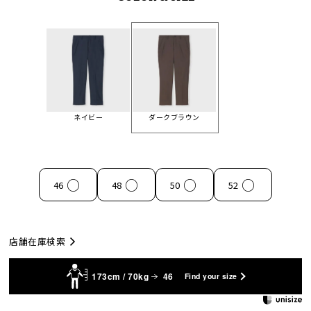
ネイビー
ダークブラウン
○
○
○
○
46
48
50
52
店舗在庫検索
173cm / 70kg
46
Find your size