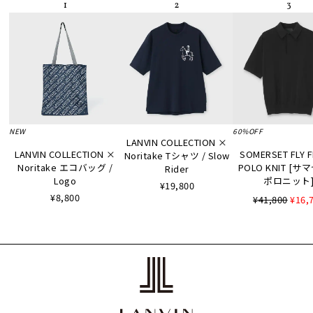
NEW
60%OFF
LANVIN COLLECTION ×
LANVIN COLLECTION ×
SOMERSET FLY 
Noritake Tシャツ / Slow
Noritake エコバッグ /
POLO KNIT [
Rider
Logo
ポロニット
¥19,800
¥8,800
¥41,800
¥16,