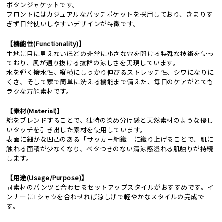
ボタンジャケットです。
フロントにはカジュアルなパッチポケットを採用しており、きまりす
ぎず日常使いしやすいデザインが特徴です。
【機能性(Functionality)】
生地に目に見えないほどの非常に小さな穴を開ける特殊な技術を使っ
ており、風が通り抜ける抜群の涼しさを実現しています。
水を弾く撥水性、縦横にしっかり伸びるストレッチ性、シワになりに
くさ、そして家で簡単に洗える機能まで備えた、毎日のケアがとても
ラクな万能素材です。
【素材(Material)】
綿をブレンドすることで、独特の染め分け感と天然素材のような優し
いタッチを引き出した素材を使用しています。
表面に細かな凹凸のある「サッカー組織」に織り上げることで、肌に
触れる面積が少なくなり、ベタつきのない清涼感溢れる肌触りが持続
します。
【用途(Usage/Purpose)】
同素材のパンツと合わせるセットアップスタイルがおすすめです。イ
ンナーにTシャツを合わせれば涼しげで軽やかなスタイルの完成で
す。