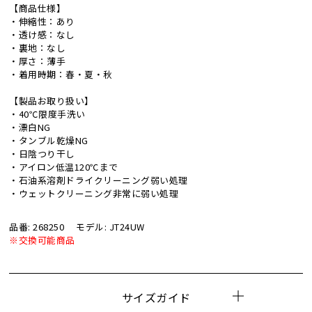
【商品仕様】
・伸縮性：あり
・透け感：なし
・裏地：なし
・厚さ：薄手
・着用時期：春・夏・秋
【製品お取り扱い】
・40℃限度手洗い
・漂白NG
・タンブル乾燥NG
・日陰つり干し
・アイロン低温120℃まで
・石油系溶剤ドライクリーニング弱い処理
・ウェットクリーニング非常に弱い処理
品番: 268250
モデル: JT24UW
※交換可能商品
サイズガイド