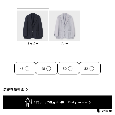
ネイビー
ブルー
○
○
○
○
46
48
50
52
店舗在庫検索
173cm / 70kg
48
Find your size