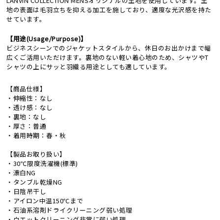
LANVIN COLLECTION MENSオリジナルの生地を使用しています。生
地の表面は毛羽立ちを抑える加工を施しており、適度な光沢感を持た
せています。
【用途(Usage/Purpose)】
ビジネスシーンでのジャケットスタイルから、休日のお出かけまで幅
広くご活用いただけます。裏地のない軽い着心地のため、シャツやT
シャツの上にサッと羽織る用途としても適しています。
【商品仕様】
・伸縮性：なし
・透け感：なし
・裏地：なし
・厚さ：普通
・着用時期：春・秋
【製品お取り扱い】
・30℃限度洗濯機(標準)
・漂白NG
・タンブル乾燥NG
・日陰吊干し
・アイロン中温150℃まで
・石油系溶剤ドライクリーニング弱い処理
・ウエットクリーニング非常に弱い処理