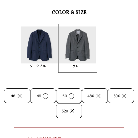
COLOR & SIZE
ダークブルー
グレー
×
○
○
×
×
46
48
50
48X
50X
×
52X