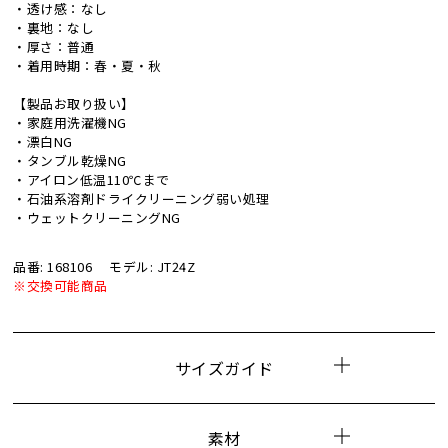
・透け感：なし
・裏地：なし
・厚さ：普通
・着用時期：春・夏・秋
【製品お取り扱い】
・家庭用洗濯機NG
・漂白NG
・タンブル乾燥NG
・アイロン低温110℃まで
・石油系溶剤ドライクリーニング弱い処理
・ウェットクリーニングNG
品番: 168106
モデル: JT24Z
※交換可能商品
サイズガイド
素材