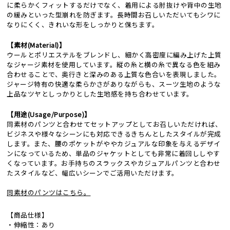
に柔らかくフィットするだけでなく、着用による肘抜けや背中の生地
の緩みといった型崩れを防ぎます。長時間お召しいただいてもシワに
なりにくく、きれいな形をしっかりと保ちます。
【素材(Material)】
ウールとポリエステルをブレンドし、細かく高密度に編み上げた上質
なジャージ素材を使用しています。縦の糸と横の糸で異なる色を組み
合わせることで、奥行きと深みのある上質な色合いを表現しました。
ジャージ特有の快適な柔らかさがありながらも、スーツ生地のような
上品なツヤとしっかりとした生地感を持ち合わせています。
【用途(Usage/Purpose)】
同素材のパンツと合わせてセットアップとしてお召しいただければ、
ビジネスや様々なシーンにも対応できるきちんとしたスタイルが完成
します。また、腰のポケットがややカジュアルな印象を与えるデザイ
ンになっているため、単品のジャケットとしても非常に着回ししやす
くなっています。お手持ちのスラックスやカジュアルパンツと合わせ
たスタイルなど、幅広いシーンでご活用いただけます。
同素材のパンツはこちら。
【商品仕様】
・伸縮性：あり