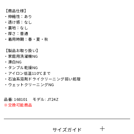
【商品仕様】
・伸縮性：あり
・透け感：なし
・裏地：なし
・厚さ：普通
・着用時期：春・夏・秋
【製品お取り扱い】
・家庭用洗濯機NG
・漂白NG
・タンブル乾燥NG
・アイロン低温110℃まで
・石油系溶剤ドライクリーニング弱い処理
・ウェットクリーニングNG
品番: 168101
モデル: JT24Z
※交換可能商品
サイズガイド