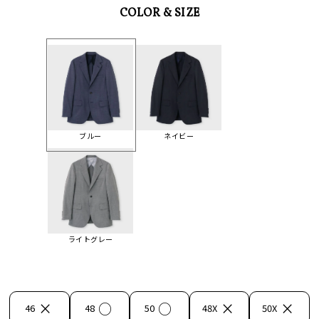
COLOR & SIZE
ブルー
ネイビー
ライトグレー
×
○
○
×
×
46
48
50
48X
50X