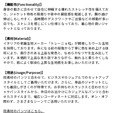
【機能性(Functionality)】
身体の動きに合わせて自在に伸縮する優れたストレッチ性を備えてお
り、ジャケット特有の肩周りや背中の窮屈感を軽減します。腕の曲げ
伸ばしもしやすく、長時間のデスクワークやご出張などの移動が多い
日でも、ストレスを感じにくい仕様となっており、着心地の良いジャ
ケットとなっております。
【素材(Material)】
イタリアの老舗生地メーカー「トレーニョ社」が開発したウール生地
を採用しております。糸になる前の段階から丁寧に色を染め上げる技
術により、奥行きのある上品な発色と、なめらかなツヤを生み出して
います。本格的で上品な見た目でありながら、触れると柔らかくしな
やかで、肌によく馴染む上質な生地感をお楽しみいただけます。
【用途(Usage/Purpose)】
同素材のパンツと合わせて、ビジネスやカジュアルでのセットアップ
スタイルとしてご着用いただけます。さらに、単品のジャケットとし
ても着回しがきくのが特徴です。お手持ちのスラックスと合わせたジ
ャケパンスタイルから、休日のお出かけにカジュアルなパンツと合わ
せたスタイルまで、幅広いコーディネートに対応します。オン・オフ
問わず、さまざまなシーンでご活用いただけます。
同素材のパンツはこちら。