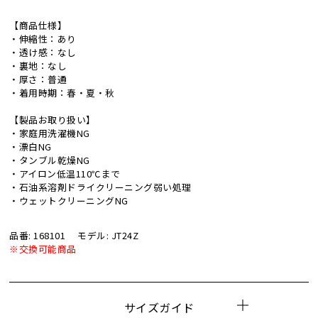
【商品仕様】
・伸縮性：あり
・透け感：なし
・裏地：なし
・厚さ：普通
・着用時期：春・夏・秋
【製品お取り扱い】
・家庭用洗濯機NG
・漂白NG
・タンブル乾燥NG
・アイロン低温110℃まで
・石油系溶剤ドライクリーニング弱い処理
・ウェットクリーニングNG
品番: 168101
モデル: JT24Z
※交換可能商品
サイズガイド