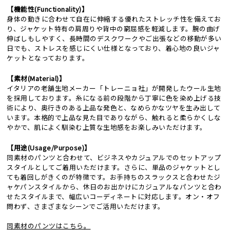
【機能性(Functionality)】
身体の動きに合わせて自在に伸縮する優れたストレッチ性を備えてお
り、ジャケット特有の肩周りや背中の窮屈感を軽減します。腕の曲げ
伸ばしもしやすく、長時間のデスクワークやご出張などの移動が多い
日でも、ストレスを感じにくい仕様となっており、着心地の良いジャ
ケットとなっております。
【素材(Material)】
イタリアの老舗生地メーカー「トレーニョ社」が開発したウール生地
を採用しております。糸になる前の段階から丁寧に色を染め上げる技
術により、奥行きのある上品な発色と、なめらかなツヤを生み出して
います。本格的で上品な見た目でありながら、触れると柔らかくしな
やかで、肌によく馴染む上質な生地感をお楽しみいただけます。
【用途(Usage/Purpose)】
同素材のパンツと合わせて、ビジネスやカジュアルでのセットアップ
スタイルとしてご着用いただけます。さらに、単品のジャケットとし
ても着回しがきくのが特徴です。お手持ちのスラックスと合わせたジ
ャケパンスタイルから、休日のお出かけにカジュアルなパンツと合わ
せたスタイルまで、幅広いコーディネートに対応します。オン・オフ
問わず、さまざまなシーンでご活用いただけます。
同素材のパンツはこちら。