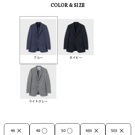
COLOR & SIZE
ブルー
ネイビー
ライトグレー
×
○
○
×
×
46
48
50
48X
50X