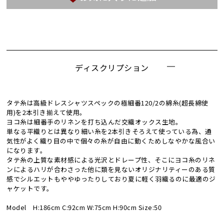
ディスクリプション
タテ糸は高級ドレスシャツスペックの極細番120/2の綿糸(超長綿使
用)を2本引き揃えて使用。
ヨコ糸は細番手のリネンを打ち込んだ交織オックス生地。
単なる平織りとは異なり細い糸を2本引きそろえて使っている為、通
気性がよく織り目の中で個々の糸が自由に動くためしなやかな風合い
になります。
タテ糸の上質な素材感による光沢とドレープ性、そこにヨコ糸のリネ
ンによるハリが合わさった他に類を見ないオリジナリティーのある質
感でシルエットもややゆったりしており夏に軽く羽織るのに最適のジ
ャケットです。
Model H:186cm C:92cm W:75cm H:90cm Size:50