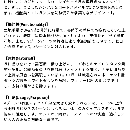
仕様）。このギミックにより、レイヤード風の奥行きあるスタイル
と、すっきりとしたシンプルなコートスタイルの2つの表情を楽しめ
ます。機能美とエレガンスを兼ね備えた構築的なデザインです。
【機能性(Functionality)】
生地重量は84g/㎡と非常に軽量で、長時間の着用でも疲れにくい仕上
がりです。表面には撥水機能が付加されており、天候を気にせず着用
可能。また、Vゾーンパーツの着脱により体温調節もしやすく、秋口
から真冬まで長いシーズンに対応します。
【素材(Material)】
糸に撚りをかけて高密度に織り上げた、こだわりのナイロンタフタ素
材を採用。合繊特有の「衣擦れ音（ノイズ）」を抑え、非常に滑らか
で上質な風合いを実現しています。中綿には厳選されたポーランド産
ダックの高級ホワイトダウンを90％、フェザー10％の割合で使用
し、抜群の暖かさを誇ります。
【用途(Usage/Purpose)】
Vゾーンの有無によって印象を大きく変えられるため、スーツの上か
ら羽織るビジネスシーンはもちろん、休日のカジュアルスタイルまで
幅広く活躍します。オン・オフ問わず、スマートかつ快適に過ごした
い大人のための万能な一着です。