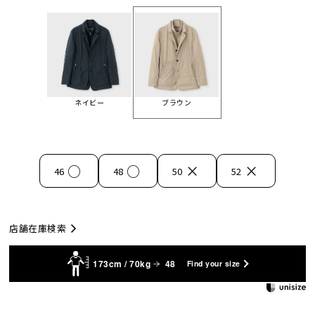
ネイビー
ブラウン
○
○
×
×
46
48
50
52
店舗在庫検索
173cm / 70kg
48
Find your size