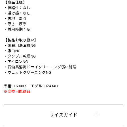
【商品仕様】
・伸縮性：なし
・透け感：なし
・裏地：あり
・厚さ：厚手
・着用時期：冬
【製品お取り扱い】
・家庭用洗濯機NG
・漂白NG
・タンブル乾燥NG
・アイロンNG
・石油系溶剤ドライクリーニング弱い処理
・ウェットクリーニングNG
品番: 168402
モデル: B2434D
※交換可能商品
サイズガイド