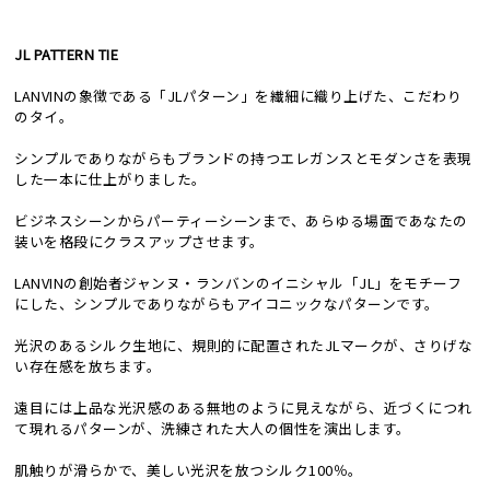
JL PATTERN TIE
LANVINの象徴である「JLパターン」を繊細に織り上げた、こだわり
のタイ。
シンプルでありながらもブランドの持つエレガンスとモダンさを表現
した一本に仕上がりました。
ビジネスシーンからパーティーシーンまで、あらゆる場面であなたの
装いを格段にクラスアップさせます。
LANVINの創始者ジャンヌ・ランバンのイニシャル「JL」をモチーフ
にした、シンプルでありながらもアイコニックなパターンです。
光沢のあるシルク生地に、規則的に配置されたJLマークが、さりげな
い存在感を放ちます。
遠目には上品な光沢感のある無地のように見えながら、近づくにつれ
て現れるパターンが、洗練された大人の個性を演出します。
肌触りが滑らかで、美しい光沢を放つシルク100％。