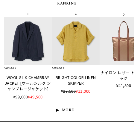
RANKING
50%OFF
60%OFF
ナイロン レザー 
WOOL SILK CHAMBRAY
BRIGHT COLOR LINEN
ッグ
JACKET [ウールシルク シ
SKIPPER
¥41,800
ャンブレージャケット]
¥27,500
¥11,000
¥99,000
¥49,500
MORE