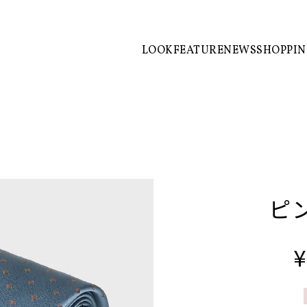
LOOK
FEATURE
NEWS
SHOPPI
ピ
¥