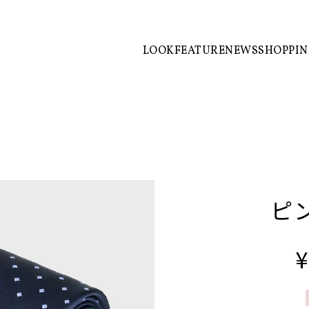
LOOK
FEATURE
NEWS
SHOPPI
ピ
¥