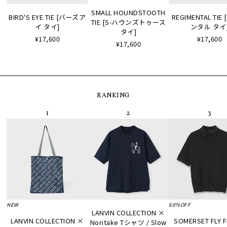
SMALL HOUNDSTOOTH
BIRD'S EYE TIE [バーズア
REGIMENTAL TI
TIE [S-ハウンズトゥース
イ タイ]
ンタル タイ
タイ]
¥17,600
¥17,600
¥17,600
RANKING
NEW
60%OFF
LANVIN COLLECTION ×
LANVIN COLLECTION ×
SOMERSET FLY 
Noritake Tシャツ / Slow